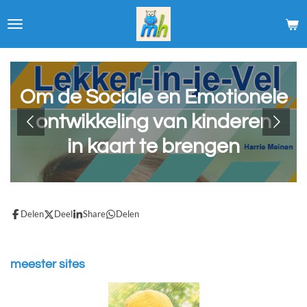
Ga
direct
naar
de
hoofdinhoud
Om de Sociale en Emotionele
ontwikkeling van kinderen
in kaart te brengen
Delen
Deel
Share
Delen
meester sites