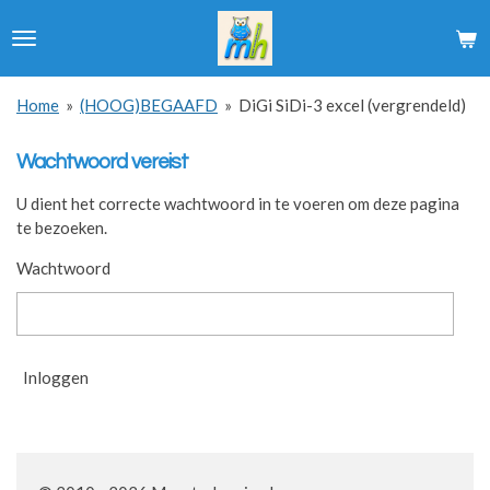
Ga
direct
naar
de
Home
»
(HOOG)BEGAAFD
»
DiGi SiDi-3 excel (vergrendeld)
hoofdinhoud
Wachtwoord vereist
U dient het correcte wachtwoord in te voeren om deze pagina
te bezoeken.
Wachtwoord
Inloggen