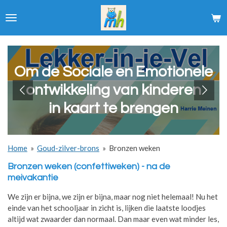
Ga
direct
naar
de
hoofdinhoud
Om de Sociale en Emotionele
ontwikkeling van kinderen
in kaart te brengen
Home
»
Goud-zilver-brons
»
Bronzen weken
Bronzen weken (confettiweken) - na de
meivakantie
We zijn er bijna, we zijn er bijna, maar nog niet helemaal! Nu het
einde van het schooljaar in zicht is, lijken die laatste loodjes
altijd wat zwaarder dan normaal. Dan maar even wat minder les,