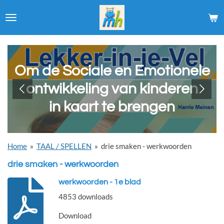
Ga
direct
naar
de
hoofdinhoud
Om de Sociale en Emotionele
ontwikkeling van kinderen
in kaart te brengen
Home
»
TAAL / SPELLEN
»
drie smaken - werkwoorden
drie smaken - werkwoorden
werkwoorden - 1e blad
4853 downloads
Download