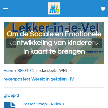
Ga
direct
naar
de
hoofdinhoud
Om de Sociale en Emotionele
ontwikkeling van kinderen
in kaart te brengen
Home
»
REKENEN
»
rekendoelen WIG - 4
rekenposters Wereld in getallen - IV
groep 3
Poster Groep 3 A Blok 1