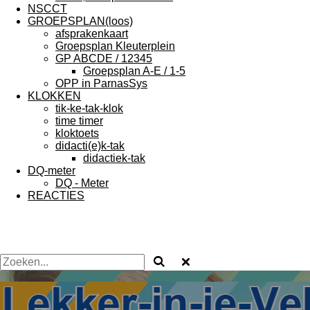
NSCCT
GROEPSPLAN(loos)
afsprakenkaart
Groepsplan Kleuterplein
GP ABCDE / 12345
Groepsplan A-E / 1-5
OPP in ParnasSys
KLOKKEN
tik-ke-tak-klok
time timer
kloktoets
didacti(e)k-tak
didactiek-tak
DQ-meter
DQ - Meter
REACTIES