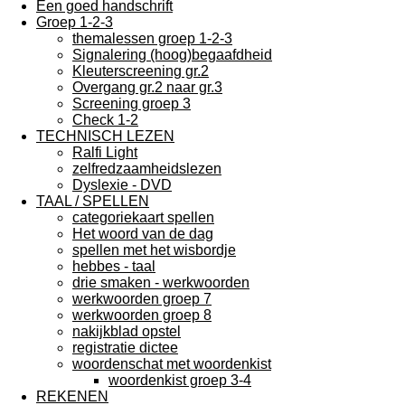
Een goed handschrift
Groep 1-2-3
themalessen groep 1-2-3
Signalering (hoog)begaafdheid
Kleuterscreening gr.2
Overgang gr.2 naar gr.3
Screening groep 3
Check 1-2
TECHNISCH LEZEN
Ralfi Light
zelfredzaamheidslezen
Dyslexie - DVD
TAAL / SPELLEN
categoriekaart spellen
Het woord van de dag
spellen met het wisbordje
hebbes - taal
drie smaken - werkwoorden
werkwoorden groep 7
werkwoorden groep 8
nakijkblad opstel
registratie dictee
woordenschat met woordenkist
woordenkist groep 3-4
REKENEN