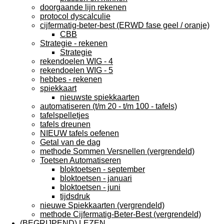
doorgaande lijn rekenen
protocol dyscalculie
cijfermatig-beter-best (ERWD fase geel / oranje)
CBB
Strategie - rekenen
Strategie
rekendoelen WIG - 4
rekendoelen WIG - 5
hebbes - rekenen
spiekkaart
nieuwste spiekkaarten
automatiseren (t/m 20 - t/m 100 - tafels)
tafelspelletjes
tafels dreunen
NIEUW tafels oefenen
Getal van de dag
methode Sommen Versnellen (vergrendeld)
Toetsen Automatiseren
bloktoetsen - september
bloktoetsen - januari
bloktoetsen - juni
tijdsdruk
nieuwe Spiekkaarten (vergrendeld)
methode Cijfermatig-Beter-Best (vergrendeld)
(BEGRIJPEND) LEZEN