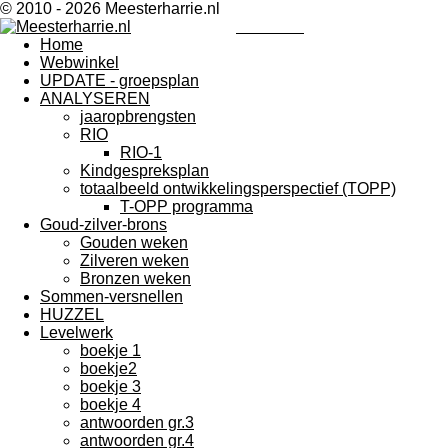
© 2010 - 2026 Meesterharrie.nl
Meesterharrie
Home
Webwinkel
UPDATE - groepsplan
ANALYSEREN
jaaropbrengsten
RIO
RIO-1
Kindgespreksplan
totaalbeeld ontwikkelingsperspectief (TOPP)
T-OPP programma
Goud-zilver-brons
Gouden weken
Zilveren weken
Bronzen weken
Sommen-versnellen
HUZZEL
Levelwerk
boekje 1
boekje2
boekje 3
boekje 4
antwoorden gr.3
antwoorden gr.4