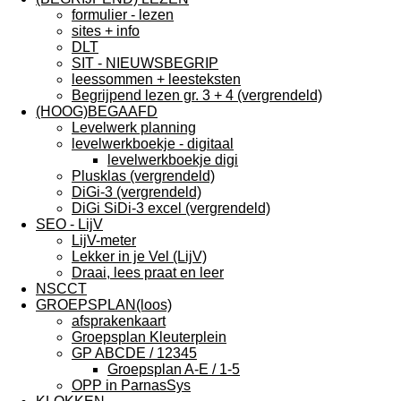
formulier - lezen
sites + info
DLT
SIT - NIEUWSBEGRIP
leessommen + leesteksten
Begrijpend lezen gr. 3 + 4 (vergrendeld)
(HOOG)BEGAAFD
Levelwerk planning
levelwerkboekje - digitaal
levelwerkboekje digi
Plusklas (vergrendeld)
DiGi-3 (vergrendeld)
DiGi SiDi-3 excel (vergrendeld)
SEO - LijV
LijV-meter
Lekker in je Vel (LijV)
Draai, lees praat en leer
NSCCT
GROEPSPLAN(loos)
afsprakenkaart
Groepsplan Kleuterplein
GP ABCDE / 12345
Groepsplan A-E / 1-5
OPP in ParnasSys