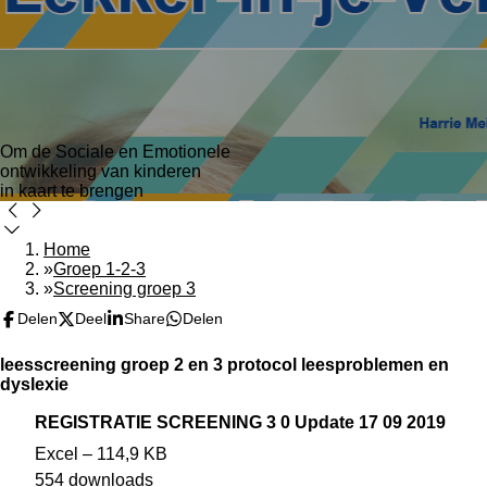
Om de Sociale en Emotionele
ontwikkeling van kinderen
in kaart te brengen
Home
»
Groep 1-2-3
»
Screening groep 3
Delen
Deel
Share
Delen
leesscreening groep 2 en 3 protocol leesproblemen en
dyslexie
REGISTRATIE SCREENING 3 0 Update 17 09 2019
Excel – 114,9 KB
554 downloads