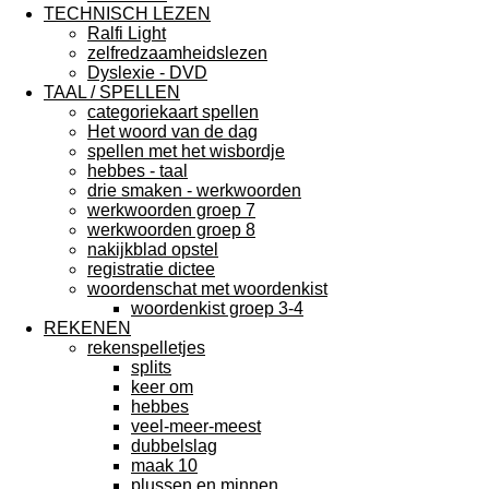
TECHNISCH LEZEN
Ralfi Light
zelfredzaamheidslezen
Dyslexie - DVD
TAAL / SPELLEN
categoriekaart spellen
Het woord van de dag
spellen met het wisbordje
hebbes - taal
drie smaken - werkwoorden
werkwoorden groep 7
werkwoorden groep 8
nakijkblad opstel
registratie dictee
woordenschat met woordenkist
woordenkist groep 3-4
REKENEN
rekenspelletjes
splits
keer om
hebbes
veel-meer-meest
dubbelslag
maak 10
plussen en minnen