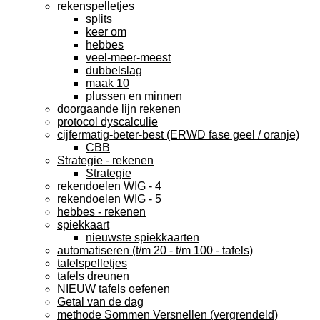
rekenspelletjes
splits
keer om
hebbes
veel-meer-meest
dubbelslag
maak 10
plussen en minnen
doorgaande lijn rekenen
protocol dyscalculie
cijfermatig-beter-best (ERWD fase geel / oranje)
CBB
Strategie - rekenen
Strategie
rekendoelen WIG - 4
rekendoelen WIG - 5
hebbes - rekenen
spiekkaart
nieuwste spiekkaarten
automatiseren (t/m 20 - t/m 100 - tafels)
tafelspelletjes
tafels dreunen
NIEUW tafels oefenen
Getal van de dag
methode Sommen Versnellen (vergrendeld)