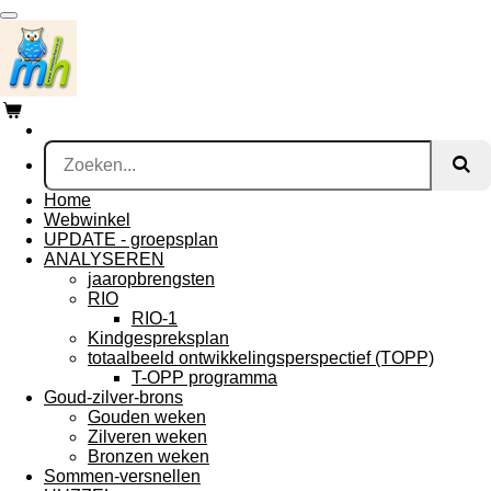
Ga
direct
naar
de
hoofdinhoud
Home
Webwinkel
UPDATE - groepsplan
ANALYSEREN
jaaropbrengsten
RIO
RIO-1
Kindgespreksplan
totaalbeeld ontwikkelingsperspectief (TOPP)
T-OPP programma
Goud-zilver-brons
Gouden weken
Zilveren weken
Bronzen weken
Sommen-versnellen