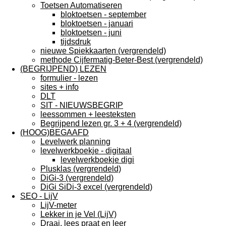
Toetsen Automatiseren
bloktoetsen - september
bloktoetsen - januari
bloktoetsen - juni
tijdsdruk
nieuwe Spiekkaarten (vergrendeld)
methode Cijfermatig-Beter-Best (vergrendeld)
(BEGRIJPEND) LEZEN
formulier - lezen
sites + info
DLT
SIT - NIEUWSBEGRIP
leessommen + leesteksten
Begrijpend lezen gr. 3 + 4 (vergrendeld)
(HOOG)BEGAAFD
Levelwerk planning
levelwerkboekje - digitaal
levelwerkboekje digi
Plusklas (vergrendeld)
DiGi-3 (vergrendeld)
DiGi SiDi-3 excel (vergrendeld)
SEO - LijV
LijV-meter
Lekker in je Vel (LijV)
Draai, lees praat en leer