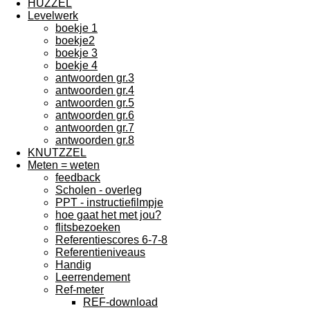
HUZZEL
Levelwerk
boekje 1
boekje2
boekje 3
boekje 4
antwoorden gr.3
antwoorden gr.4
antwoorden gr.5
antwoorden gr.6
antwoorden gr.7
antwoorden gr.8
KNUTZZEL
Meten = weten
feedback
Scholen - overleg
PPT - instructiefilmpje
hoe gaat het met jou?
flitsbezoeken
Referentiescores 6-7-8
Referentieniveaus
Handig
Leerrendement
Ref-meter
REF-download