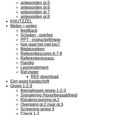
antwoorden gr.5
antwoorden gr.6
antwoorden gr.7
antwoorden gr.8
KNUTZZEL
Meten = weten
feedback
Scholen - overleg
PPT - instructiefilmpje
hoe gaat het met jou?
flitsbezoeken
Referentiescores 6-7-8
Referentieniveaus
Handig
Leerrendement
Ref-meter
REF-download
Een goed handschrift
Groep 1-2-3
themalessen groep 1-2-3
Signalering (hoog)begaafdheid
Kleuterscreening gr.2
Overgang gr.2 naar gr.3
Screening groep 3
Check 1-2