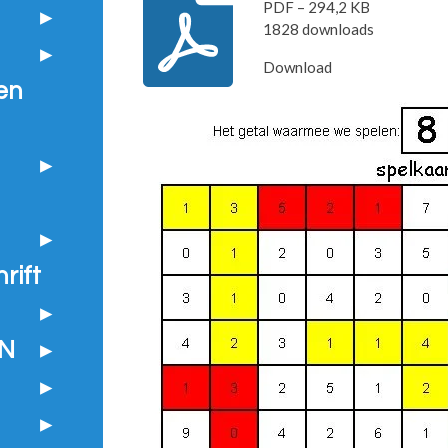
PDF – 294,2 KB
1828 downloads
Download
en
rift
N