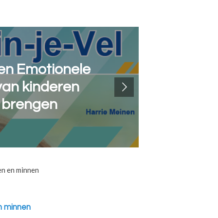
en Emotionele
S
van kinderen
e brengen
Een h
en en minnen
en minnen