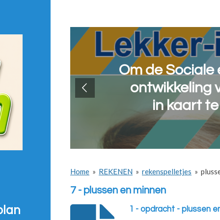
Om de Sociale 
ontwikkeling 
in kaart t
Home
»
REKENEN
»
rekenspelletjes
»
pluss
7 - plussen en minnen
plan
1 - opdracht - plussen 