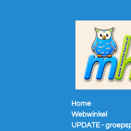
Ga
direct
naar
de
hoofdinhoud
Home
Webwinkel
UPDATE - groeps