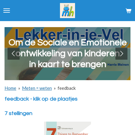
Ga
direct
naar
de
hoofdinhoud
Om de Sociale en Emotionele
ontwikkeling van kinderen
in kaart te brengen
Home
»
Meten = weten
»
feedback
feedback - klik op de plaatjes
7 stellingen