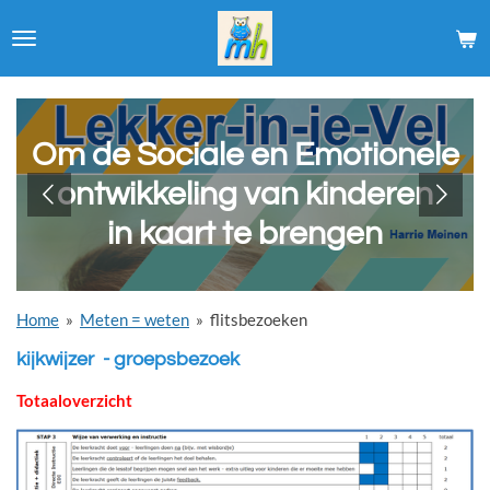
Ga
direct
naar
de
hoofdinhoud
Om de Sociale en Emotionele
ontwikkeling van kinderen
in kaart te brengen
Home
»
Meten = weten
»
flitsbezoeken
kijkwijzer - groepsbezoek
Totaaloverzicht