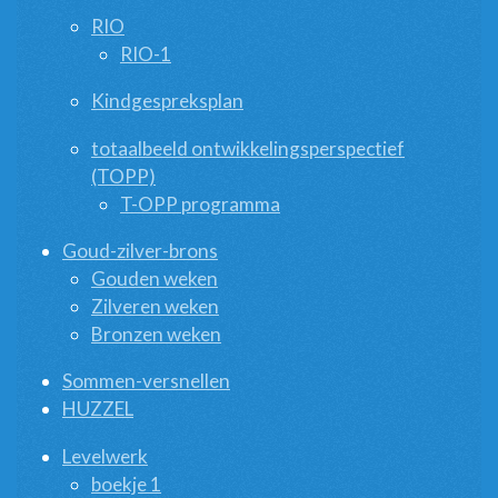
RIO
RIO-1
Kindgespreksplan
totaalbeeld ontwikkelingsperspectief
(TOPP)
T-OPP programma
Goud-zilver-brons
Gouden weken
Zilveren weken
Bronzen weken
Sommen-versnellen
HUZZEL
Levelwerk
boekje 1