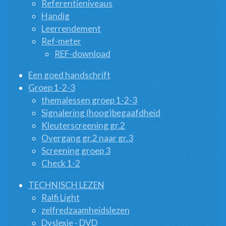
Referentieniveaus
Handig
Leerrendement
Ref-meter
REF-download
Een goed handschrift
Groep 1-2-3
themalessen groep 1-2-3
Signalering (hoog)begaafdheid
Kleuterscreening gr.2
Overgang gr.2 naar gr.3
Screening groep 3
Check 1-2
TECHNISCH LEZEN
Ralfi Light
zelfredzaamheidslezen
Dyslexie - DVD