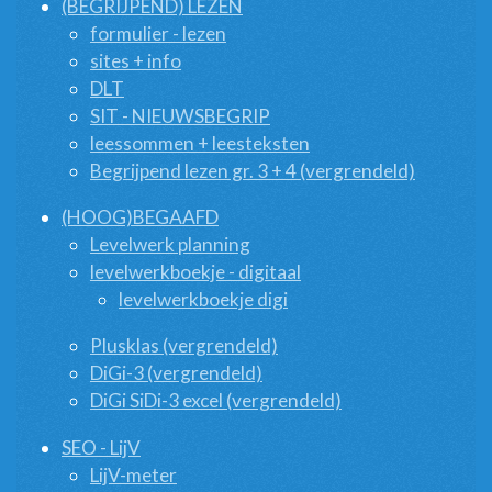
(BEGRIJPEND) LEZEN
formulier - lezen
sites + info
DLT
SIT - NIEUWSBEGRIP
leessommen + leesteksten
Begrijpend lezen gr. 3 + 4 (vergrendeld)
(HOOG)BEGAAFD
Levelwerk planning
levelwerkboekje - digitaal
levelwerkboekje digi
Plusklas (vergrendeld)
DiGi-3 (vergrendeld)
DiGi SiDi-3 excel (vergrendeld)
SEO - LijV
LijV-meter