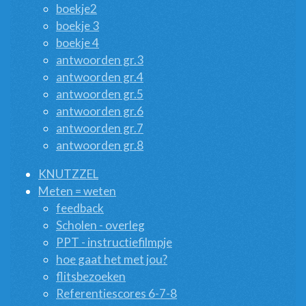
boekje2
boekje 3
boekje 4
antwoorden gr.3
antwoorden gr.4
antwoorden gr.5
antwoorden gr.6
antwoorden gr.7
antwoorden gr.8
KNUTZZEL
Meten = weten
feedback
Scholen - overleg
PPT - instructiefilmpje
hoe gaat het met jou?
flitsbezoeken
Referentiescores 6-7-8