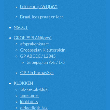
Lekker in je Vel (LijV)
Draai, lees praat en leer
NSCCT
GROEPSPLAN(loos)
afsprakenkaart
Groepsplan Kleuterplein
GP ABCDE / 12345
Groepsplan A-E / 1-5
OPP in ParnasSys
KLOKKEN
tik-ke-tak-klok
time timer
kloktoets
didacti(e)k-tak