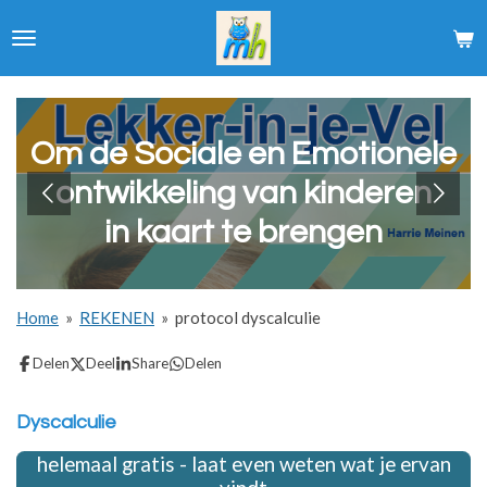
Ga
direct
naar
de
hoofdinhoud
Om de Sociale en Emotionele
ontwikkeling van kinderen
in kaart te brengen
Home
»
REKENEN
»
protocol dyscalculie
Delen
Deel
Share
Delen
Dyscalculie
helemaal gratis - laat even weten wat je ervan