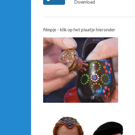
Download
u
l
l
s
filmpje - klik op het plaatje hieronder
c
r
e
e
n