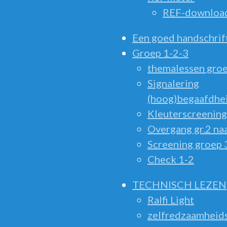
REF-downloa
Een goed handschrif
Groep 1-2-3
themalessen groe
Signalering
(hoog)begaafdhe
Kleuterscreening
Overgang gr.2 naa
Screening groep 
Check 1-2
TECHNISCH LEZEN
Ralfi Light
zelfredzaamheid