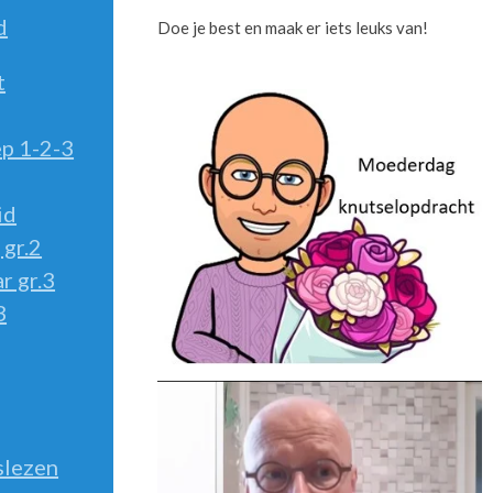
d
Doe je best en maak er iets leuks van!
t
p 1-2-3
id
 gr.2
r gr.3
3
slezen