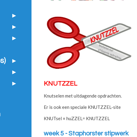
s)
KNUTZZEL
Knutselen met uitdagende opdrachten.
Er is ook een speciale KNUTZZEL-site
n
KNUTsel + huZZEL= KNUTZZEL
week 5 - Staphorster stipwerk