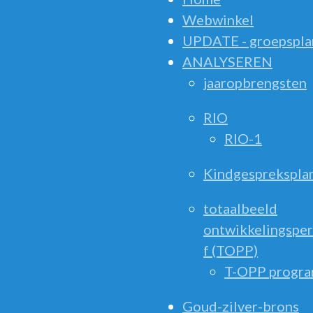
Webwinkel
UPDATE - groepspla
ANALYSEREN
jaaropbrengsten
RIO
RIO-1
Kindgesprekspla
totaalbeeld
ontwikkelingsper
f (TOPP)
T-OPP progr
Goud-zilver-brons