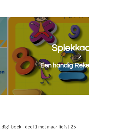
en Rekenen
je voor iedereen!!
Onder
 digi-boek - deel 1 met maar liefst 25