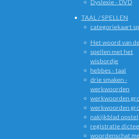
Dyslexie - DVD
TAAL / SPELLEN
categoriekaart sp
Het woord van d
spellen met het
wisbordje
hebbes - taal
drie smaken -
werkwoorden
werkwoorden gr
werkwoorden gr
nakijkblad opstel
registratie dicte
woordenschat m