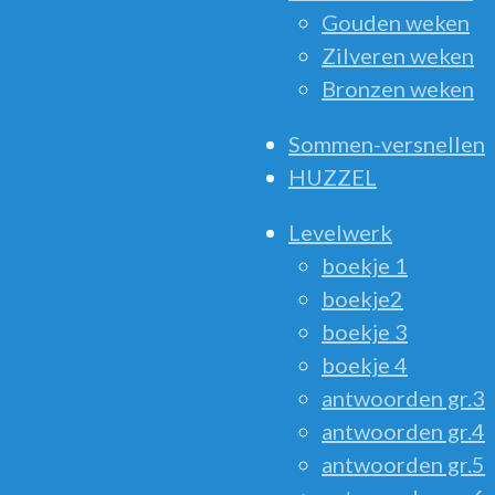
Gouden weken
Zilveren weken
Bronzen weken
Sommen-versnellen
HUZZEL
Levelwerk
boekje 1
boekje2
boekje 3
boekje 4
antwoorden gr.3
antwoorden gr.4
antwoorden gr.5