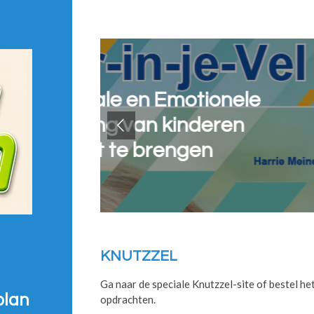
nele
Spiekkaart
en
Een handig Rekenmaat
KNUTZZEL
Ga naar de speciale Knutzzel-site of bestel het
plan
opdrachten.