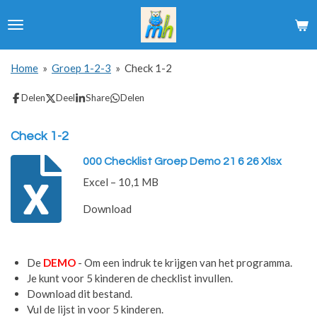
Ga
direct
naar
de
Home
»
Groep 1-2-3
»
Check 1-2
hoofdinhoud
Delen
Deel
Share
Delen
Check 1-2
000 Checklist Groep Demo 21 6 26 Xlsx
Excel – 10,1 MB
Download
De
DEMO
- Om een indruk te krijgen van het programma.
Je kunt voor 5 kinderen de checklist invullen.
Download dit bestand.
Vul de lijst in voor 5 kinderen.