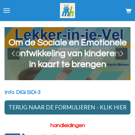
Ga
direct
naar
de
hoofdinhoud
Om de Sociale en Emotionele
ontwikkeling van kinderen
in kaart te brengen
Info DiGi SiDi-3
TERUG NAAR DE FORMULIEREN - KLIK HIER
handleidingen