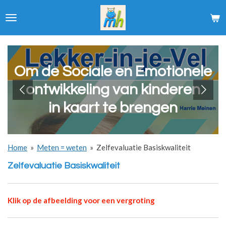
Ga
direct
naar
de
hoofdinhoud
Om de Sociale en Emotionele
ontwikkeling van kinderen
in kaart te brengen
Home
»
Meten = weten
»
Zelfevaluatie Basiskwaliteit
Zelfevaluatie Basiskwaliteit
Klik op de afbeelding voor een vergroting