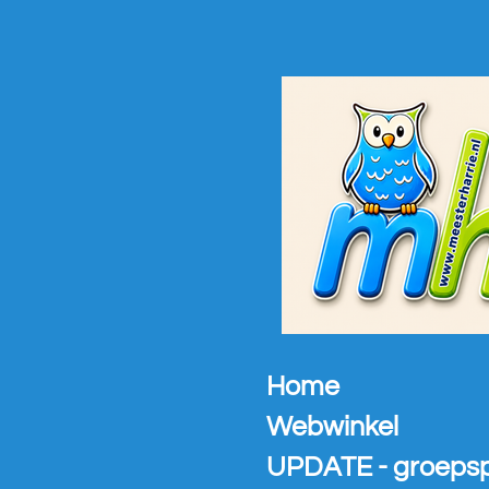
Ga
direct
naar
de
hoofdinhoud
Home
Webwinkel
UPDATE - groeps