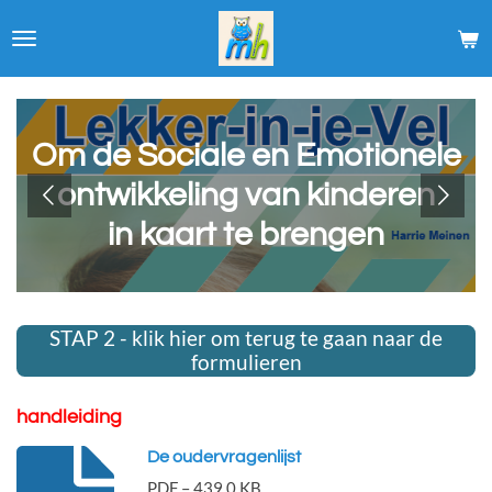
Ga
direct
naar
de
hoofdinhoud
Om de Sociale en Emotionele
ontwikkeling van kinderen
in kaart te brengen
STAP 2 - klik hier om terug te gaan naar de
formulieren
handleiding
De oudervragenlijst
PDF – 439,0 KB